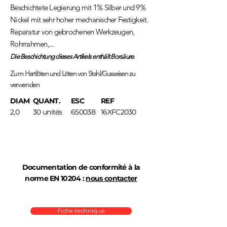
Beschichtete Legierung mit 1% Silber und 9%
Nickel mit sehr hoher mechanischer Festigkeit.
Reparatur von gebrochenen Werkzeugen,
Rohrrahmen,...
.
Die Beschichtung dieses Artikels enthält Borsäure
Zum
Hartlöten und Löten von Stahl/Gusseisen zu
verwenden
DIAM
QUANT.
ESC
REF
2,0
30 unités
650038
16XFC2030
Documentation de conformité à la
norme EN 10204 :
nous contacter
Fiche technique