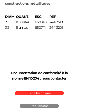
constructions métalliques
DIAM
QUANT.
ESC
REF
2,5
10 unités
650740
244 2510
3,2
5 unités
650741
244 3205
Documentation de conformité à la
norme EN 10204 :
nous contacter
Fiche technique
Pack photos