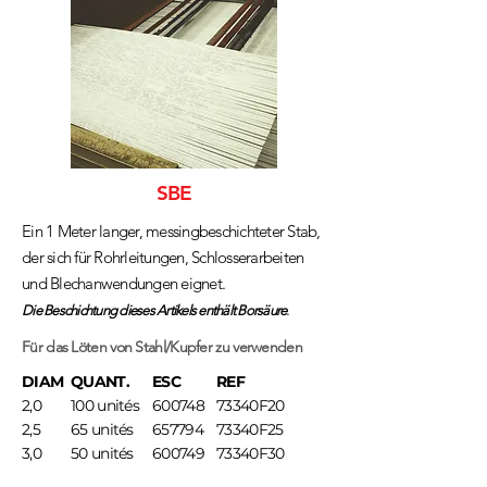
SBE
Ein 1 Meter langer, messingbeschichteter Stab,
der sich für Rohrleitungen, Schlosserarbeiten
und Blechanwendungen eignet.
.
Die Beschichtung dieses Artikels enthält Borsäure
Für das Löten von Stahl/Kupfer zu verwenden
DIAM
QUANT.
ESC
REF
2,0
100 unités
600748
73340F20
2,5
65 unités
657794
73340F25
3,0
50 unités
600749
73340F30