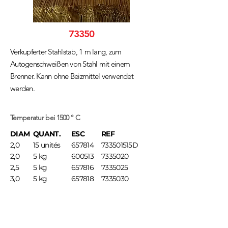
73350
Verkupferter Stahlstab, 1 m lang, zum
Autogenschweißen von Stahl mit einem
Brenner. Kann ohne Beizmittel verwendet
werden.
Temperatur bei 1500 ° C
DIAM
QUANT.
ESC
REF
2,0
15 unités
657814
733501515D
2,0
5 kg
600513
7335020
2,5
5 kg
657816
7335025
3,0
5 kg
657818
7335030