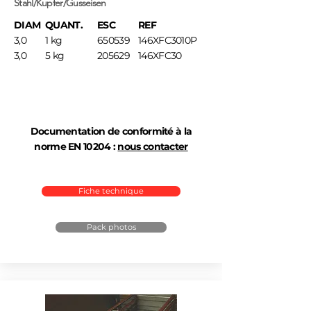
Stahl/Kupfer/Gusseisen
DIAM
QUANT.
ESC
REF
3,0
1 kg
650539
146XFC3010P
3,0
5 kg
205629
146XFC30
Documentation de conformité à la
norme EN 10204 :
nous contacter
Fiche technique
Pack photos