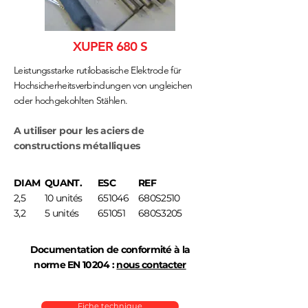
XUPER 680 S
Leistungsstarke rutilobasische Elektrode für
Hochsicherheitsverbindungen von ungleichen
oder hochgekohlten Stählen.
A utiliser pour les aciers de
constructions métalliques
DIAM
QUANT.
ESC
REF
2,5
10 unités
651046
680S2510
3,2
5 unités
651051
680S3205
Documentation de conformité à la
norme EN 10204 :
nous contacter
Fiche technique