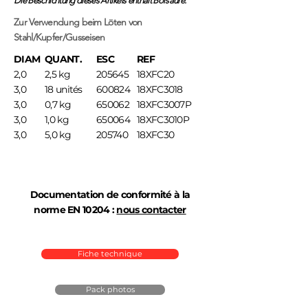
Die Beschichtung dieses Artikels enthält Borsäure.
Zur Verwendung beim Löten von
Stahl/Kupfer/Gusseisen
DIAM
QUANT.
ESC
REF
2,0
2,5 kg
205645
18XFC20
3,0
18 unités
600824
18XFC3018
3,0
0,7 kg
650062
18XFC3007P
3,0
1,0 kg
650064
18XFC3010P
3,0
5,0 kg
205740
18XFC30
Documentation de conformité à la
norme EN 10204 :
nous contacter
Fiche technique
Pack photos