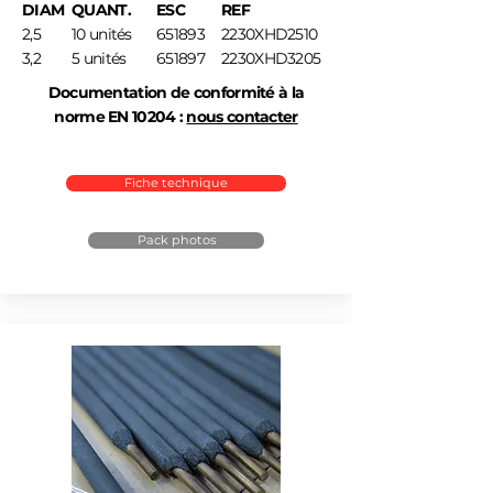
DIAM
QUANT.
ESC
REF
2,5
10 unités
651893
2230XHD2510
3,2
5 unités
651897
2230XHD3205
Documentation de conformité à la
norme EN 10204 :
nous contacter
Fiche technique
Pack photos