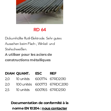
RD 64
Dickumhüllte Rutil-Elektrode. Sehr gutes
Aussehen beim Flach-, Winkel- und
Stehschweißen.
A utiliser pour les aciers de
constructions métalliques
DIAM
QUANT.
ESC
REF
2,0
10 unités
600774
67RD2010
2,0
100 unités
600773
67RDC2010
2,5
10 unités
600765
67RD2510
Documentation de conformité à la
norme EN 10204 :
nous contacter