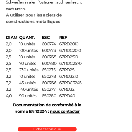
Schweißen in allen Positionen, auch senkrecht
nach unten.
A utiliser pour les aciers de
constructions métalliques
DIAM
QUANT.
ESC
REF
2,0
10 unités
600774
67RD2010
2,0
100 unités
600773
67RDC2010
2,5
10 unités
600765
67RD2510
2,5
70 unités
600780
67RDC2570
2,5
230 unités
650275
67RD25
3,2
10 unités
650278
67RD3210
3,2
45 unités
600766
67RDC3245
3,2
140 unités
650277
67RD32
4,0
90 unités
650280
67RD40
Documentation de conformité à la
norme EN 10204 :
nous contacter
Fiche technique