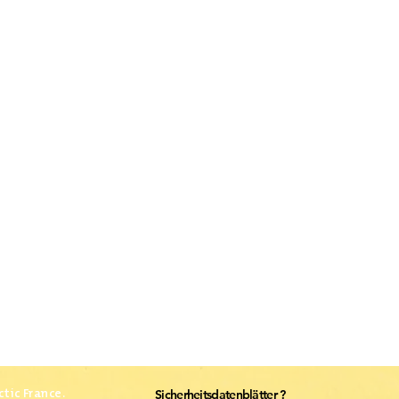
ctic France.
Sicherheitsdatenblätter ?