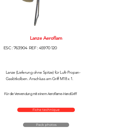
Lanze Aeroflam
ESC : 763904
REF :
45970 120
Lanze (Lieferung ohne Spitze) für Luft-Propan-
Gaslötkolben. Anschluss am Griff M18 x 1.
Für die Verwendung mit einem Aeroflame-HandGriff
Fiche technique
Pack photos