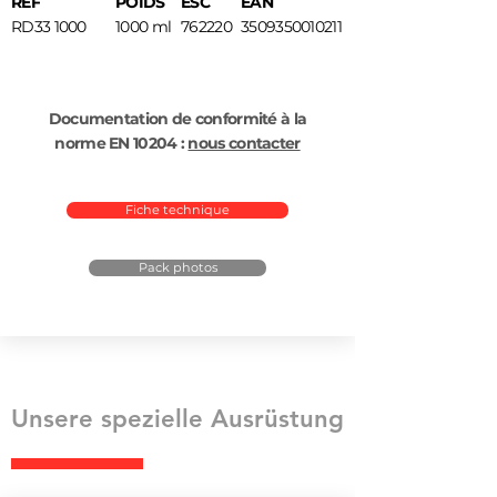
REF
POIDS
ESC
EAN
RD33 1000
1000 ml
762220
3509350010211
Documentation de conformité à la
norme EN 10204 :
nous contacter
Fiche technique
Pack photos
Unsere spezielle Ausrüstung