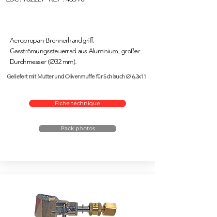
Aeropropan-Brennerhandgriff.
Gasströmungssteuerrad aus Aluminium, großer
Durchmesser (Ø32 mm).
Geliefert mit Mutter und Olivenmuffe für Schlauch Ø 6,3x11
Fiche technique
Pack photos