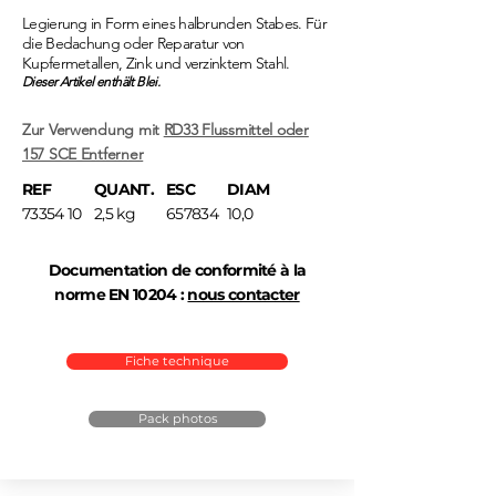
Legierung in Form eines halbrunden Stabes. Für
die Bedachung oder Reparatur von
Kupfermetallen, Zink und verzinktem Stahl.
Dieser Artikel enthält Blei.
Zur Verwendung mit
RD33 Flussmittel oder
157 SCE Entferner
REF
QUANT.
ESC
DIAM
73354 10
2,5 kg
657834
10,0
Documentation de conformité à la
norme EN 10204 :
nous contacter
Fiche technique
Pack photos