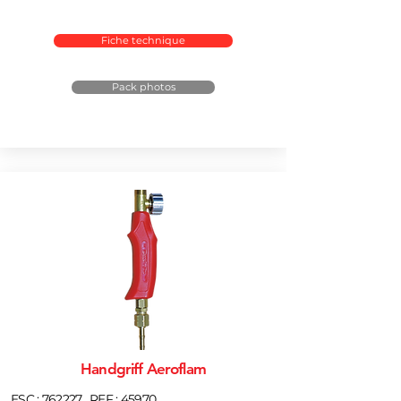
Fiche technique
Pack photos
Handgriff Aeroflam
ESC : 762227
REF : 45970