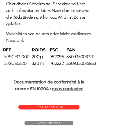
Chloridfreies Abbeizmittel. Sehr aktiv bei Kälte,
auch auf oxidierten Teilen. Nach dem Löten sind
die Rückstände nicht korrosiv. Wird mit Bürste
geliefert.
Weichlöten von neuem oder leicht oxidiertem
Naturzink
REF
POIDS
ESC
EAN
157SCE0200P
200 g
752095
3509350010211
157SCE0320
320 ml
762222
3509350015933
Documentation de conformité à la
norme EN 10204 :
nous contacter
Fiche technique
Pack photos