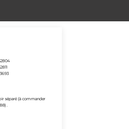
32804
2811
23693
oir séparé (à commander
88) .