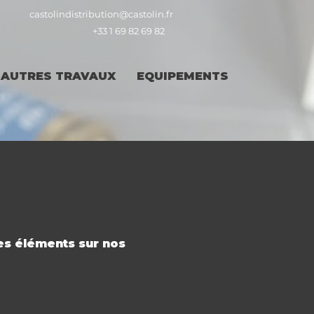
castolindistribution@castolin.fr
+33 1 69 82 69 82
AUTRES TRAVAUX
EQUIPEMENTS
des éléments sur nos