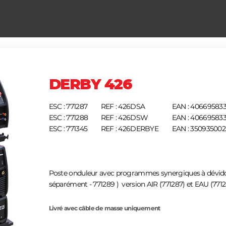
DERBY 426
ESC : 771287
REF : 426DSA
EAN : 40669583
ESC : 771288
REF : 426DSW
EAN : 406695833
ESC : 771345
REF : 426DERBYE
EAN : 35093500
Poste onduleur avec programmes synergiques à dévid
séparément - 771289 ) version AIR (771287) et EAU (7712
Livré avec câble de masse uniquement