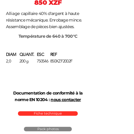
850 XZF
Alliage
capillaire 40% d'argent à haute
résistance mécanique. Enrobage mince.
Assemblage de pièces bien ajustées.
Température de 640 à 700°C
DIAM
QUANT.
ESC
REF
2,0
200 g
750546
850XZF2002F
Documentation de conformité à la
norme EN 10204 :
nous contacter
Fiche technique
Pack photos