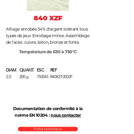
840 XZF
Alliage
enrobée 34% d'argent tolérant tous
types de jeux. Enrobage mince. Assemblage
de l'acier, cuivre, laiton, bronze et fonte.
Température de 630 à 730°C
DIAM
QUANT.
ESC
REF
2,0
200 g
750545
840XZF2002F
Documentation de conformité à la
norme EN 10204 :
nous contacter
Fiche technique