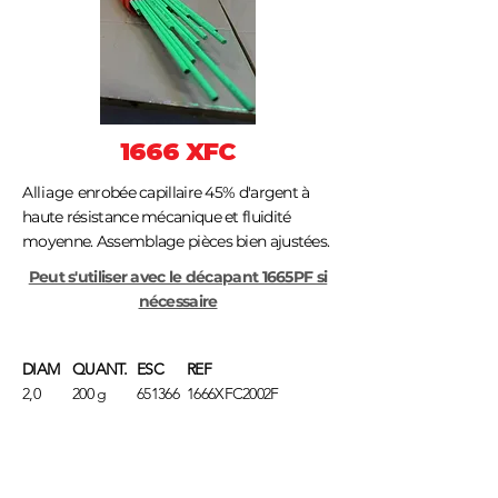
1666 XFC
Alliage
enrobée capillaire 45% d'argent à
haute résistance mécanique et fluidité
moyenne. Assemblage pièces bien ajustées.
Peut s'utiliser avec le décapant 1665PF si
nécessaire
DIAM
QUANT.
ESC
REF
2,0
200 g
651366
1666XFC2002F