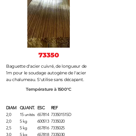
73350
Baguette d'acier cuivré, de longueur de
1m pour le soudage autogène de l'acier
au chalumeau. S'utilise sans décapant.
Température à 1500°C
DIAM
QUANT.
ESC
REF
2,0
15 unités
657814
733501515D
2,0
5 kg
600513
7335020
2,5
5 kg
657816
7335025
3,0
5 kg
657818
7335030