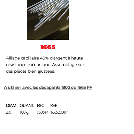
1665
Alliage capillaire 40% d'argent à haute
résistance mécanique. Assemblage sur
des pièces bien ajustées.
A utiliser avec les décapants 1802 ou 1665 PF
DIAM
QUANT.
ESC
REF
2,0
100 g
750614
16652001P