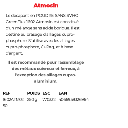
Atmosin
Le décapant en POUDRE SANS SVHC
GreenFlux 1602 Atmosin est constitué
d'un mélange sans acide borique. Il est
destiné au brasage d'alliages cupro-
phosphore. S'utilise avec les alliages
cupro-phosphore, CuPAg, et à base
d’argent.
Il est recommandé pour l'assemblage
des métaux cuivreux et ferreux, à
l'exception des alliages cupro-
aluminium.
REF
POIDS
ESC
EAN
1602ATM02
250 g
770332
4066958326964
50