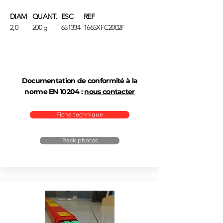
DIAM
QUANT.
ESC
REF
2,0
200 g
651334
1665XFC2002F
Documentation de conformité à la
norme EN 10204 :
nous contacter
Fiche technique
Pack photos