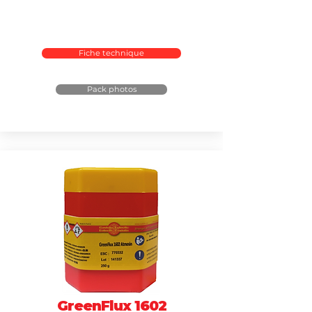
Fiche technique
Pack photos
GreenFlux 1602