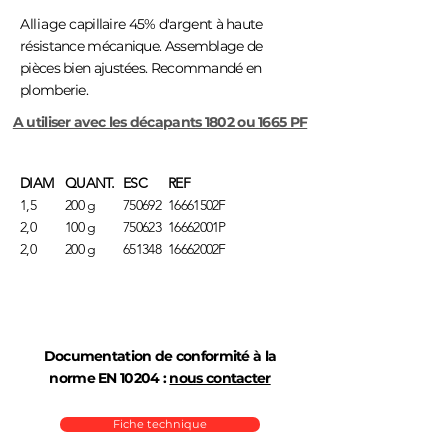
Alliage
capillaire 45% d'argent à haute
résistance mécanique. Assemblage de
pièces bien ajustées. Recommandé en
plomberie.
A utiliser avec les décapants 1802 ou 1665 PF
DIAM
QUANT.
ESC
REF
1,5
200 g
750692
16661502F
2,0
100 g
750623
16662001P
2,0
200 g
651348
16662002F
Documentation de conformité à la
norme EN 10204 :
nous contacter
Fiche technique