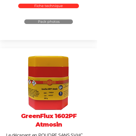
Fiche technique
Pack photos
GreenFlux 1602PF
Atmosin
Le décapant en POUDRE SANS SVHC