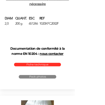
nécessaire
DIAM
QUANT.
ESC
REF
2,0
200 g
651246
1020XFC2002F
Documentation de conformité à la
norme EN 10204 :
nous contacter
Fiche technique
Pack photos