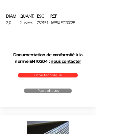
DIAM
QUANT.
ESC
REF
2,0
2 unités
759151
1655XFC2002F
Documentation de conformité à la
norme EN 10204 :
nous contacter
Fiche technique
Pack photos