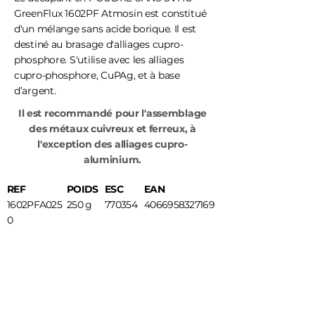
GreenFlux 1602PF Atmosin est constitué
d'un mélange sans acide borique. Il est
destiné au brasage d'alliages cupro-
phosphore. S'utilise avec les alliages
cupro-phosphore, CuPAg, et à base
d’argent.
Il est recommandé pour l'assemblage
des métaux cuivreux et ferreux, à
l'exception des alliages cupro-
aluminium.
REF
POIDS
ESC
EAN
1602PFA025
250 g
770354
4066958327169
0
Fiche technique