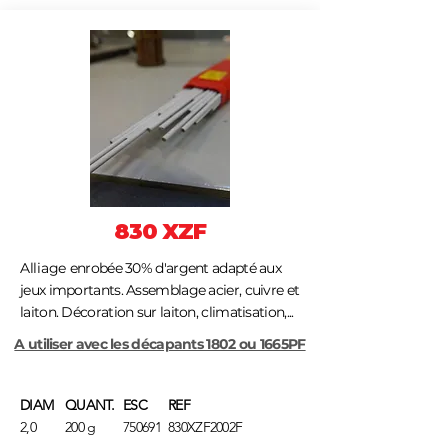
830 XZF
Alliage
enrobée 30% d'argent adapté aux
jeux importants. Assemblage acier, cuivre et
laiton. Décoration sur laiton, climatisation,...
A utiliser avec les décapants 1802 ou 1665PF
DIAM
QUANT.
ESC
REF
2,0
200 g
750691
830XZF2002F